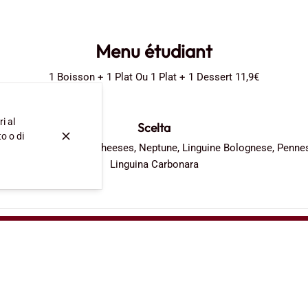
Menu étudiant
1 Boisson + 1 Plat Ou 1 Plat + 1 Dessert 11,9€
i al
Scelta
o o di
ione, Orientale, Four Cheeses, Neptune, Linguine Bolognese, Penne
Linguina Carbonara