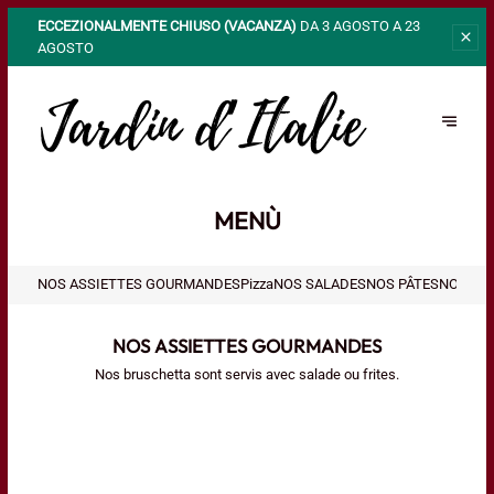
ECCEZIONALMENTE CHIUSO (VACANZA)
DA 3 AGOSTO A 23
AGOSTO
MENÙ
NOS ASSIETTES GOURMANDES
Pizza
NOS SALADES
NOS PÂTES
NOS VI
NOS ASSIETTES GOURMANDES
Nos bruschetta sont servis avec salade ou frites.