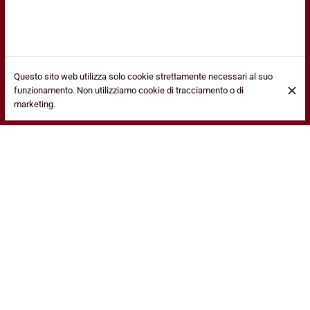
Questo sito web utilizza solo cookie strettamente necessari al suo
funzionamento. Non utilizziamo cookie di tracciamento o di
Pizza Nettuno
Junior
8,50 €
marketing.
Salsa di pomodoro, mozzarella, tonno, uova e
Senior
18,00 €
olive, per 1 persona.
Familial
28,00 €
sur place
14,52 €