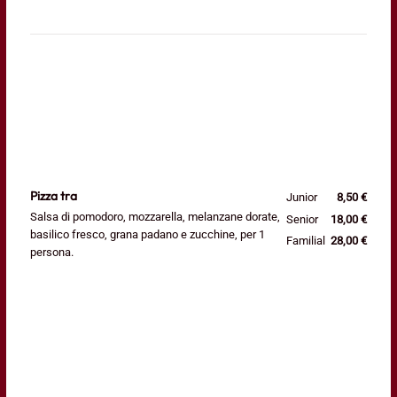
Pizza tra
Junior
8,50 €
Salsa di pomodoro, mozzarella, melanzane dorate,
Senior
18,00 €
basilico fresco, grana padano e zucchine, per 1
Familial
28,00 €
persona.